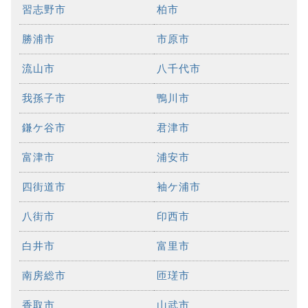
習志野市
柏市
勝浦市
市原市
流山市
八千代市
我孫子市
鴨川市
鎌ケ谷市
君津市
富津市
浦安市
四街道市
袖ケ浦市
八街市
印西市
白井市
富里市
南房総市
匝瑳市
香取市
山武市