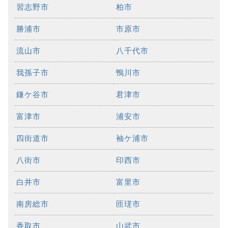
習志野市
柏市
勝浦市
市原市
流山市
八千代市
我孫子市
鴨川市
鎌ケ谷市
君津市
富津市
浦安市
四街道市
袖ケ浦市
八街市
印西市
白井市
富里市
南房総市
匝瑳市
香取市
山武市