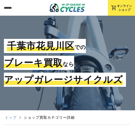
shopping_cart
オンライン
ショップ
千葉市花見川区
での
ブレーキ買取
なら
アップガレージサイクルズ
トップ
ショップ買取カテゴリー詳細