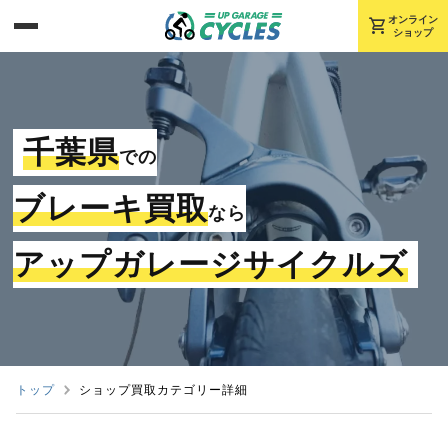
shopping_cart
オンライン
ショップ
千葉県
での
ブレーキ買取
なら
アップガレージサイクルズ
トップ
ショップ買取カテゴリー詳細