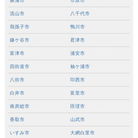
勝浦市
市原市
流山市
八千代市
我孫子市
鴨川市
鎌ケ谷市
君津市
富津市
浦安市
四街道市
袖ケ浦市
八街市
印西市
白井市
富里市
南房総市
匝瑳市
香取市
山武市
いすみ市
大網白里市