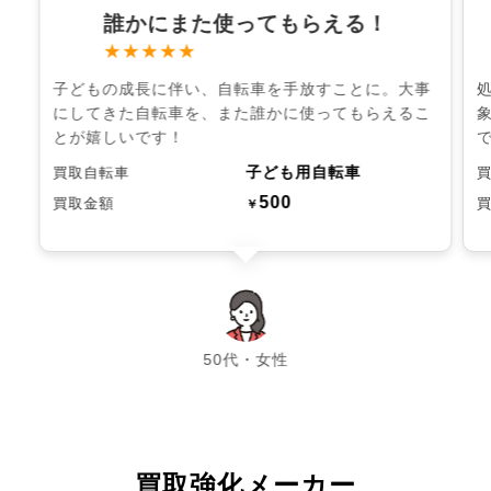
誰かにまた使ってもらえる！
★★★★★
子どもの成長に伴い、自転車を手放すことに。大事
にしてきた自転車を、また誰かに使ってもらえるこ
とが嬉しいです！
子ども用自転車
買取自転車
500
買取金額
￥
chevron_left
chevron_right
50代・女性
買取強化メーカー