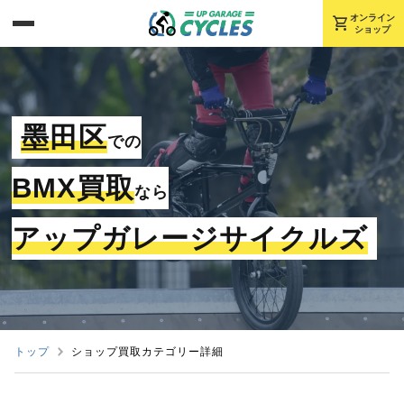
shopping_cart
オンライン
ショップ
墨田区
での
BMX買取
なら
アップガレージサイクルズ
トップ
ショップ買取カテゴリー詳細