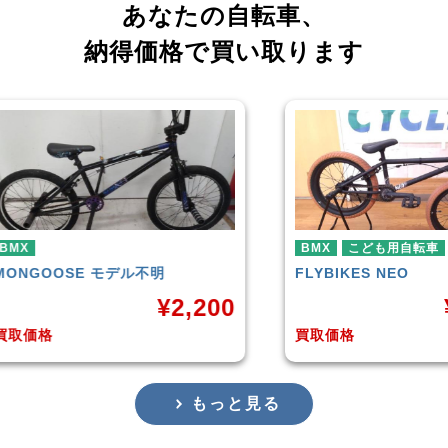
あなたの自転車、
納得価格で買い取ります
BMX
こども用自転車
BMX
FLYBIKES
NEO
HAR
,200
¥
10,000
買取価格
買取
もっと見る