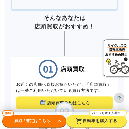
そんなあなたは
店頭買取
がおすすめ！
店頭買取
お近くの店舗へ直接お持ちいただく「店頭買取」
は一番ご利用いただいている買取方法です。
店頭買取予約はこちら
無料
パーツも続々入荷中！
keyboard_arrow_down
shopping_cart
買取 / 査定はこちら
自転車を購入する