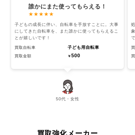
誰かにまた使ってもらえる！
★★★★★
子どもの成長に伴い、自転車を手放すことに。大事
にしてきた自転車を、また誰かに使ってもらえるこ
とが嬉しいです！
子ども用自転車
買取自転車
500
買取金額
￥
chevron_left
chevron_right
50代・女性
買取強化メーカー