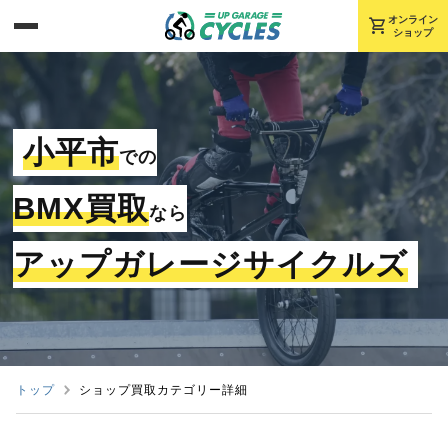
shopping_cart
オンライン
ショップ
小平市
での
BMX買取
なら
アップガレージサイクルズ
トップ
ショップ買取カテゴリー詳細