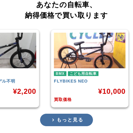
あなたの自転車、
納得価格で買い取ります
こども用自転車
BMX
BIKES
NEO
HARO
DOWNTOWN
¥
10,000
¥
価格
買取価格
もっと見る