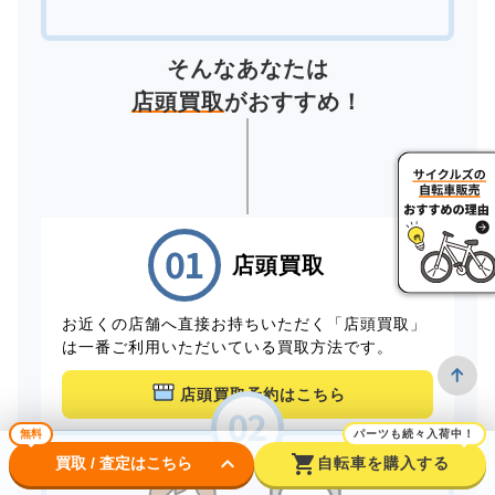
そんなあなたは
店頭買取
がおすすめ！
店頭買取
お近くの店舗へ直接お持ちいただく「店頭買取」
は一番ご利用いただいている買取方法です。
店頭買取予約はこちら
無料
パーツも続々入荷中！
keyboard_arrow_down
shopping_cart
買取 / 査定はこちら
自転車を購入する