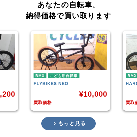
あなたの自転車、
納得価格で買い取ります
車
BMX
HARO
DOWNTOWN
¥
10,000
¥
4,225
買取価格
もっと見る