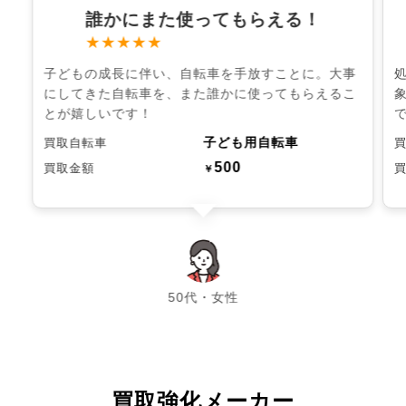
誰かにまた使ってもらえる！
★★★★★
子どもの成長に伴い、自転車を手放すことに。大事
にしてきた自転車を、また誰かに使ってもらえるこ
とが嬉しいです！
子ども用自転車
買取自転車
500
買取金額
￥
chevron_left
chevron_right
50代・女性
買取強化メーカー