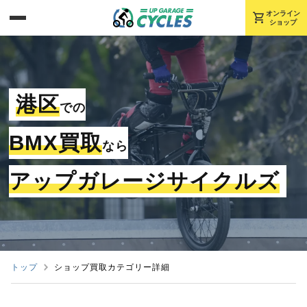
shopping_cart
オンライン
ショップ
港区
での
BMX買取
なら
アップガレージサイクルズ
トップ
ショップ買取カテゴリー詳細