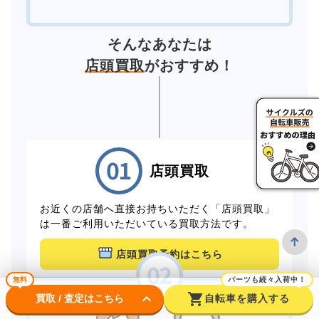
そんなあなたは
店頭買取
がおすすめ！
店頭買取
お近くの店舗へ直接お持ちいただく「店頭買取」
は一番ご利用いただいている買取方法です。
店頭買取予約はこちら
無料
パーツも続々入荷中！
keyboard_arrow_down
shopping_cart
買取 / 査定はこちら
自転車を購入する