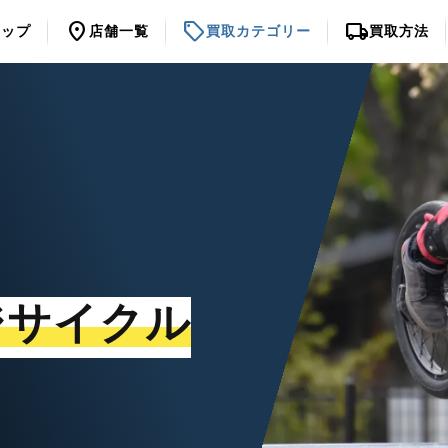
location_on
sell
local_shipping
トップ
店舗一覧
買取カテゴリー
買取方法
ジサイクル