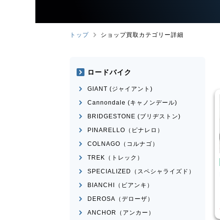
トップ
ショップ買取カテゴリー詳細
ロードバイク
GIANT (ジャイアント)
Cannondale (キャノンデール)
BRIDGESTONE (ブリヂストン)
PINARELLO（ピナレロ）
COLNAGO（コルナゴ）
TREK（トレック）
こども用自転車
BMX
SPECIALIZED（スペシャライズド）
ose
MICRON
MONGOOSE
モデル不明
BIANCHI（ビアンキ）
¥
16,500
¥
2,200
DEROSA（デローザ）
買取価格
ANCHOR（アンカー）