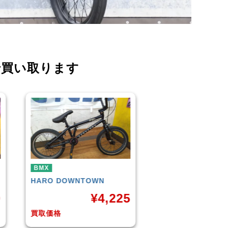
で買い取ります
BMX
BMX
KUWAHARA
KZ-01 2015年
WETHEPEOPLE
C
モデル
(Matt Black) 2
5
¥
11,000
¥
1
買取価格
買取価格