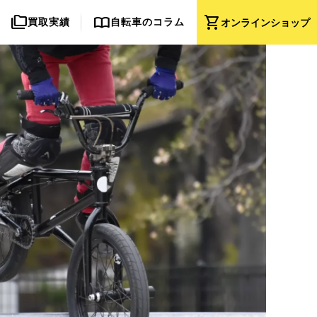
folder_copy
import_contacts
shopping_cart
買取実績
自転車のコラム
オンライン
ショップ