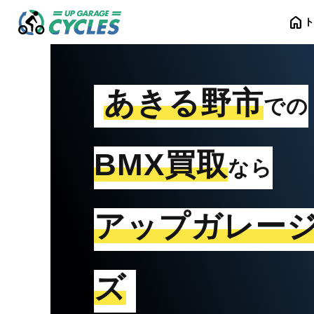
home
あきる野市
での
BMX買取
なら
アップガレー
ズ