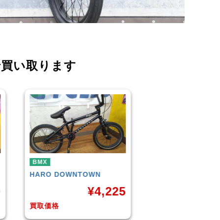
で買い取ります
BMX
BMX
KUWAHARA
KZ-01 2015年
WETHEPEO
モデル
(Matt Blac
,225
¥
11,000
買取価格
買取価格