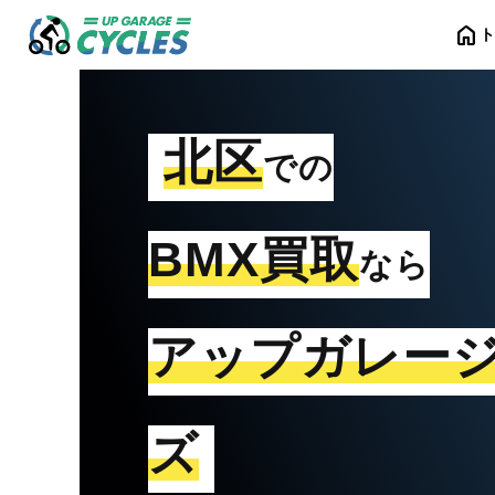
home
北区
での
BMX買取
なら
アップガレー
ズ