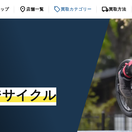
location_on
sell
local_shipping
トップ
店舗一覧
買取カテゴリー
買取方法
ジサイクル