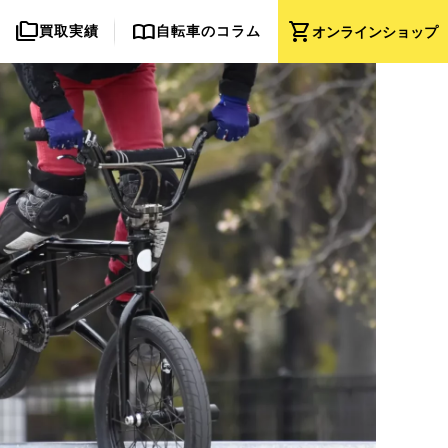
folder_copy
import_contacts
shopping_cart
買取実績
自転車のコラム
オンライン
ショップ