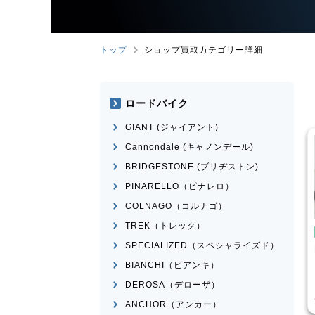
トップ
ショップ買取カテゴリー詳細
ロードバイク
GIANT (ジャイアント)
Cannondale (キャノンデール)
BRIDGESTONE (ブリヂストン)
PINARELLO（ピナレロ）
COLNAGO（コルナゴ）
TREK（トレック）
MX
こども用自転車
BMX
SPECIALIZED（スペシャライズド）
ngoose
MICRON
MONGOOSE
モデル不明
BIANCHI（ビアンキ）
¥
16,500
¥
2,200
DEROSA（デローザ）
取価格
買取価格
ANCHOR（アンカー）