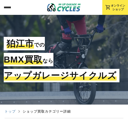
shopping_cart
オンライン
ショップ
狛江市
での
BMX買取
なら
アップガレージサイクルズ
トップ
ショップ買取カテゴリー詳細