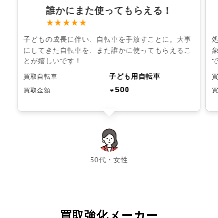
誰かにまた使ってもらえる！
★★★★★
子どもの成長に伴い、自転車を手放すことに。大事
にしてきた自転車を、また誰かに使ってもらえるこ
とが嬉しいです！
子ども用自転車
買取自転車
500
買取金額
￥
chevron_left
chevron_right
50代・女性
買取強化メーカー