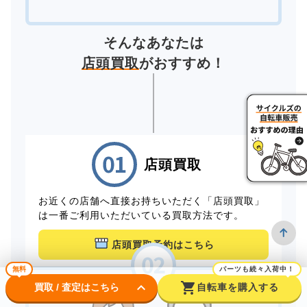
そんなあなたは
店頭買取
がおすすめ！
店頭買取
お近くの店舗へ直接お持ちいただく「店頭買取」
は一番ご利用いただいている買取方法です。
店頭買取予約はこちら
無料
パーツも続々入荷中！
keyboard_arrow_down
shopping_cart
買取 / 査定はこちら
自転車を購入する