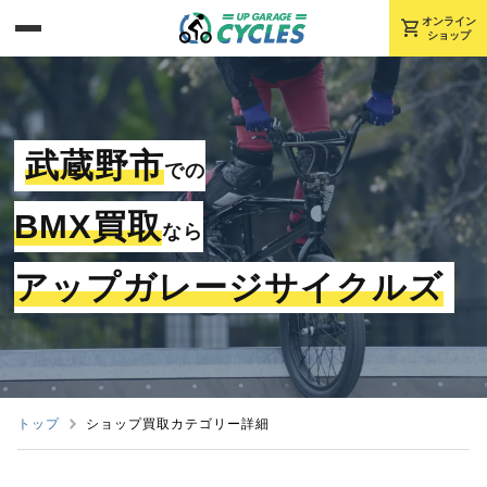
shopping_cart
オンライン
ショップ
武蔵野市
での
BMX買取
なら
アップガレージサイクルズ
トップ
ショップ買取カテゴリー詳細