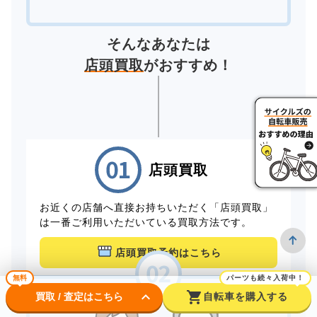
そんなあなたは
店頭買取
がおすすめ！
店頭買取
お近くの店舗へ直接お持ちいただく「店頭買取」
は一番ご利用いただいている買取方法です。
店頭買取予約はこちら
無料
パーツも続々入荷中！
keyboard_arrow_down
shopping_cart
買取 / 査定はこちら
自転車を購入する