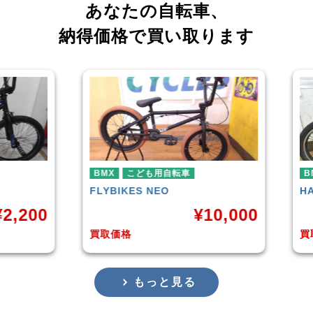
あなたの自転車、
納得価格で買い取ります
転車
BMX
HARO
DOWNTOWN
¥
10,000
¥
4,225
買取価格
もっと見る