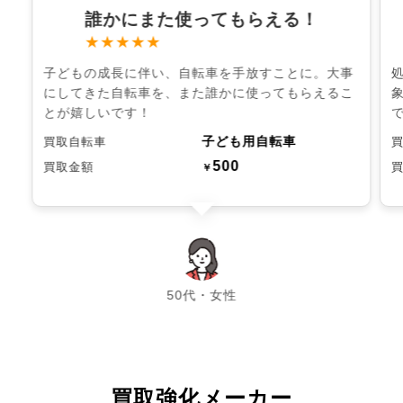
誰かにまた使ってもらえる！
★★★★★
子どもの成長に伴い、自転車を手放すことに。大事
にしてきた自転車を、また誰かに使ってもらえるこ
とが嬉しいです！
子ども用自転車
買取自転車
500
買取金額
￥
chevron_left
chevron_right
50代・女性
買取強化メーカー