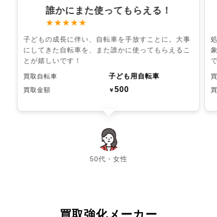
誰かにまた使ってもらえる！
★★★★★
子どもの成長に伴い、自転車を手放すことに。大事
にしてきた自転車を、また誰かに使ってもらえるこ
とが嬉しいです！
子ども用自転車
買取自転車
500
買取金額
￥
chevron_left
chevron_right
50代・女性
買取強化メーカー