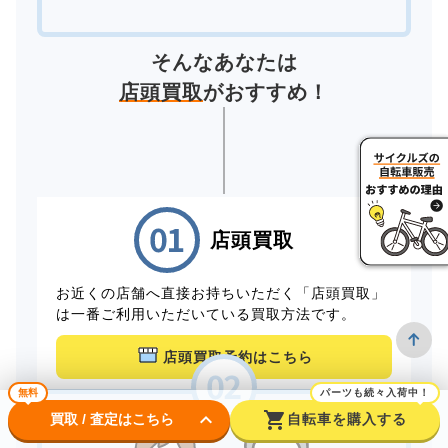
そんなあなたは
店頭買取
がおすすめ！
店頭買取
お近くの店舗へ直接お持ちいただく「店頭買取」
は一番ご利用いただいている買取方法です。
店頭買取予約はこちら
無料
パーツも続々入荷中！
keyboard_arrow_down
shopping_cart
買取 / 査定はこちら
自転車を購入する