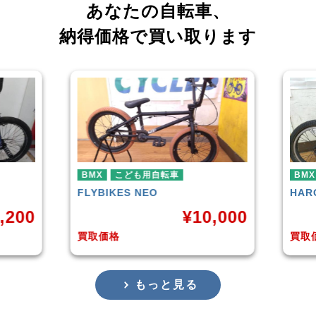
あなたの自転車、
納得価格で買い取ります
転車
BMX
HARO
DOWNTOWN
¥
10,000
¥
4,225
買取価格
もっと見る