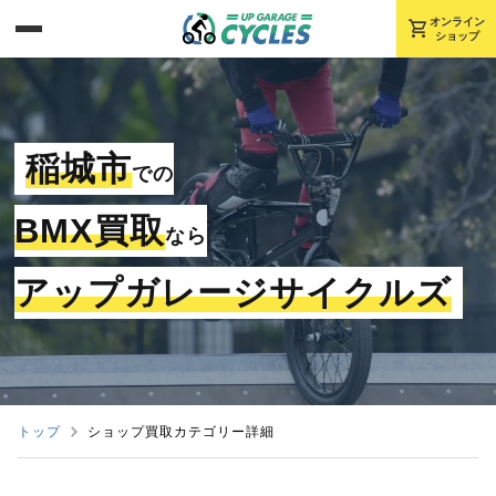
shopping_cart
オンライン
ショップ
稲城市
での
BMX買取
なら
アップガレージサイクルズ
トップ
ショップ買取カテゴリー詳細