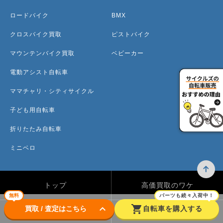
ロードバイク
BMX
クロスバイク買取
ピストバイク
マウンテンバイク買取
ベビーカー
電動アシスト自転車
ママチャリ・シティサイクル
子ども用自転車
折りたたみ自転車
ミニベロ
トップ
高価買取のワケ
無料
パーツも続々入荷中！
keyboard_arrow_down
shopping_cart
買取 / 査定はこちら
自転車を購入する
買取方法
買取カテゴリー