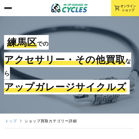
shopping_cart
オンライン
ショップ
練馬区
での
アクセサリー・その他買取
な
ら
アップガレージサイクルズ
トップ
ショップ買取カテゴリー詳細