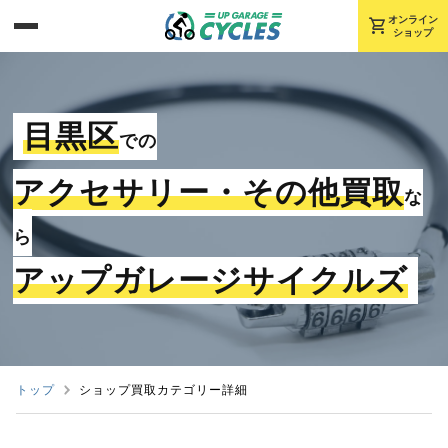
shopping_cart
オンライン
ショップ
目黒区
での
アクセサリー・その他買取
な
ら
アップガレージサイクルズ
トップ
ショップ買取カテゴリー詳細