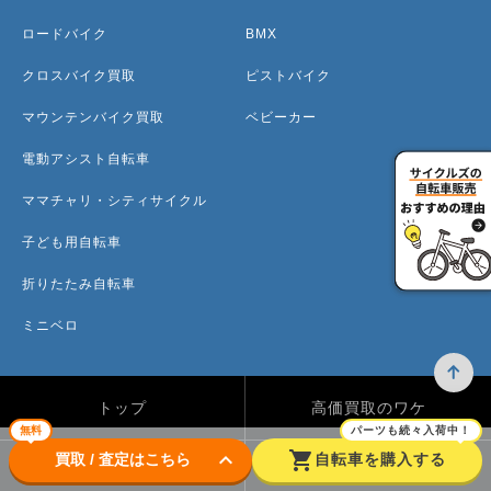
ロードバイク
BMX
クロスバイク買取
ピストバイク
マウンテンバイク買取
ベビーカー
電動アシスト自転車
ママチャリ・シティサイクル
子ども用自転車
折りたたみ自転車
ミニベロ
トップ
高価買取のワケ
無料
パーツも続々入荷中！
keyboard_arrow_down
shopping_cart
買取 / 査定はこちら
自転車を購入する
買取方法
買取カテゴリー