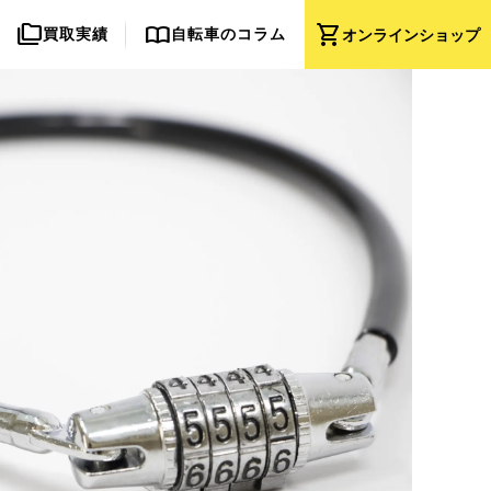
folder_copy
import_contacts
shopping_cart
買取実績
自転車のコラム
オンライン
ショップ