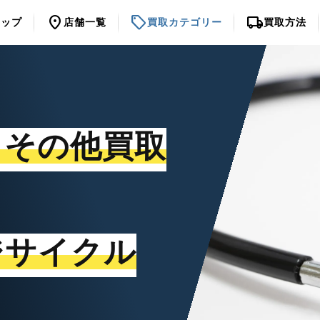
location_on
sell
local_shipping
トップ
店舗一覧
買取カテゴリー
買取方法
・その他買取
ジサイクル