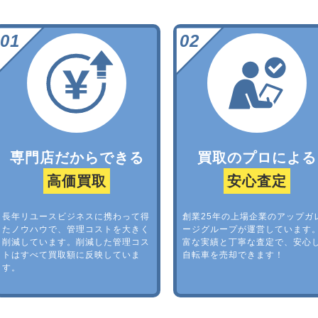
専門店だからできる
買取のプロによる
高価買取
安心査定
長年リユースビジネスに携わって得
創業25年の上場企業のアップガ
たノウハウで、管理コストを大きく
ージグループが運営しています
削減しています。削減した管理コス
富な実績と丁寧な査定で、安心
トはすべて買取額に反映していま
自転車を売却できます！
す。