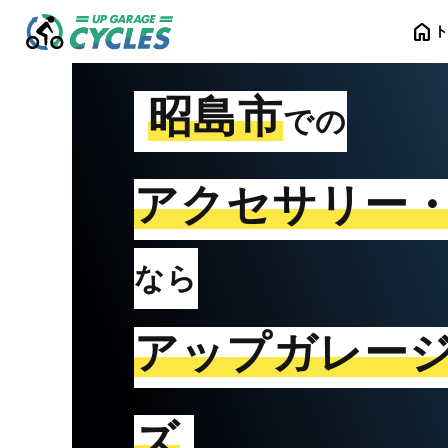
home
昭島市
での
アクセサリー
なら
アップガレー
ズ