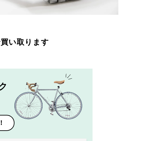
で買い取ります
ク
！