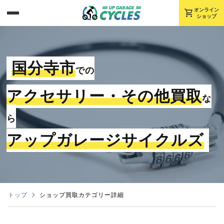
shopping_cart
オンライン
ショップ
国分寺市
での
アクセサリー・その他買取
な
ら
アップガレージサイクルズ
トップ
ショップ買取カテゴリー詳細