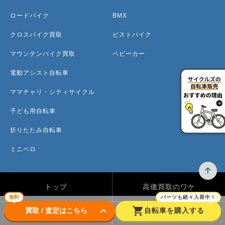
ロードバイク
BMX
クロスバイク買取
ピストバイク
マウンテンバイク買取
ベビーカー
電動アシスト自転車
ママチャリ・シティサイクル
子ども用自転車
折りたたみ自転車
ミニベロ
トップ
高価買取のワケ
無料
パーツも続々入荷中！
keyboard_arrow_down
shopping_cart
買取 / 査定はこちら
自転車を購入する
買取方法
買取カテゴリー