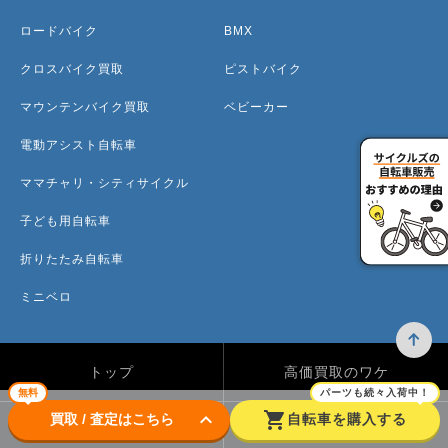
ロードバイク
BMX
クロスバイク買取
ピストバイク
マウンテンバイク買取
ベビーカー
電動アシスト自転車
ママチャリ・シティサイクル
子ども用自転車
折りたたみ自転車
ミニベロ
トップ
高価買取のワケ
無料
パーツも続々入荷中！
keyboard_arrow_down
shopping_cart
買取 / 査定はこちら
自転車を購入する
買取方法
買取カテゴリー