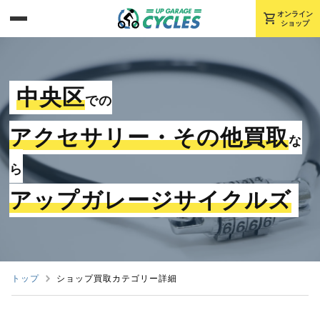
shopping_cart
オンライン
ショップ
中央区
での
アクセサリー・その他買取
な
ら
アップガレージサイクルズ
トップ
ショップ買取カテゴリー詳細