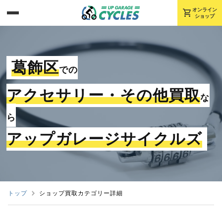
shopping_cart
オンライン
ショップ
葛飾区
での
アクセサリー・その他買取
な
ら
アップガレージサイクルズ
トップ
ショップ買取カテゴリー詳細