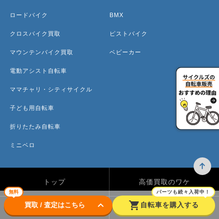
ロードバイク
BMX
クロスバイク買取
ピストバイク
マウンテンバイク買取
ベビーカー
電動アシスト自転車
ママチャリ・シティサイクル
子ども用自転車
折りたたみ自転車
ミニベロ
トップ
高価買取のワケ
無料
パーツも続々入荷中！
keyboard_arrow_down
shopping_cart
買取 / 査定はこちら
自転車を購入する
買取方法
買取カテゴリー