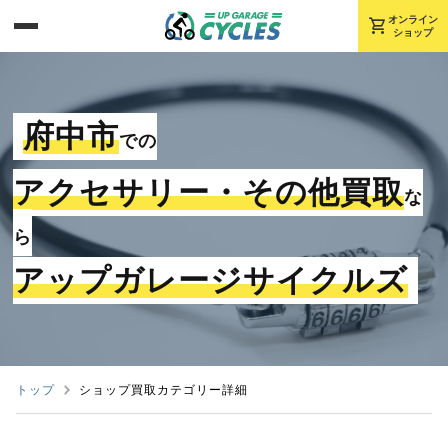
shopping_cart
オンライン
ショップ
府中市
での
アクセサリー・その他買取
な
ら
アップガレージサイクルズ
トップ
ショップ買取カテゴリー詳細