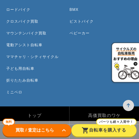
ロードバイク
BMX
クロスバイク買取
ピストバイク
マウンテンバイク買取
ベビーカー
電動アシスト自転車
ママチャリ・シティサイクル
子ども用自転車
折りたたみ自転車
ミニベロ
トップ
高価買取のワケ
無料
パーツも続々入荷中！
keyboard_arrow_down
shopping_cart
買取 / 査定はこちら
自転車を購入する
買取方法
買取カテゴリー