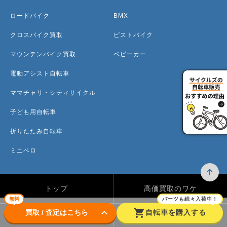
ロードバイク
BMX
クロスバイク買取
ピストバイク
マウンテンバイク買取
ベビーカー
電動アシスト自転車
ママチャリ・シティサイクル
子ども用自転車
折りたたみ自転車
ミニベロ
トップ
高価買取のワケ
無料
パーツも続々入荷中！
keyboard_arrow_down
shopping_cart
買取 / 査定はこちら
自転車を購入する
買取方法
買取カテゴリー