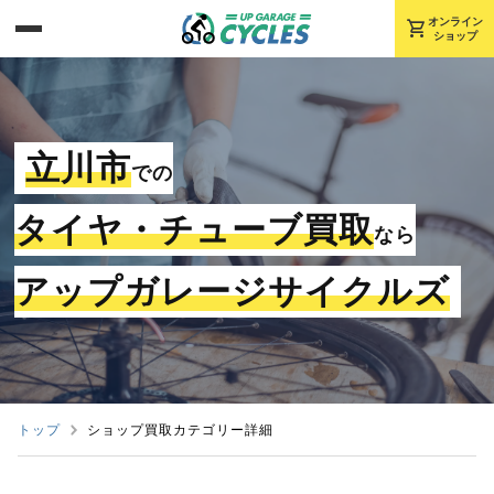
shopping_cart
オンライン
ショップ
立川市
での
タイヤ・チューブ買取
なら
アップガレージサイクルズ
トップ
ショップ買取カテゴリー詳細