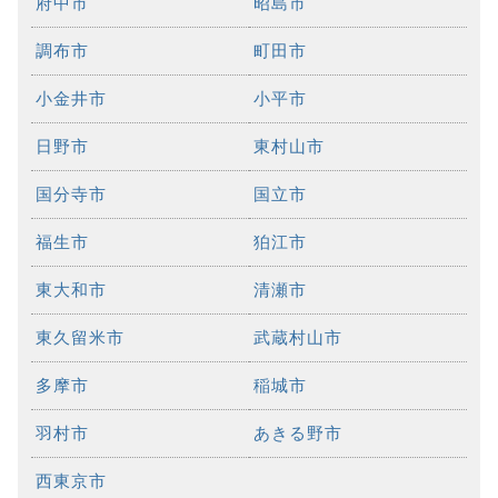
府中市
昭島市
調布市
町田市
小金井市
小平市
日野市
東村山市
国分寺市
国立市
福生市
狛江市
東大和市
清瀬市
東久留米市
武蔵村山市
多摩市
稲城市
羽村市
あきる野市
西東京市