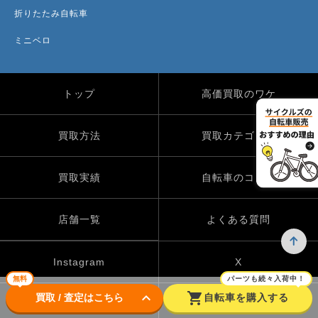
折りたたみ自転車
ミニベロ
トップ
高価買取のワケ
買取方法
買取カテゴリー
買取実績
自転車のコラム
店舗一覧
よくある質問
Instagram
X
無料
パーツも続々入荷中！
keyboard_arrow_down
shopping_cart
買取 / 査定はこちら
自転車を購入する
TikTok