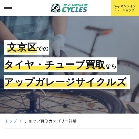
shopping_cart
オンライン
ショップ
文京区
での
タイヤ・チューブ買取
なら
アップガレージサイクルズ
トップ
ショップ買取カテゴリー詳細