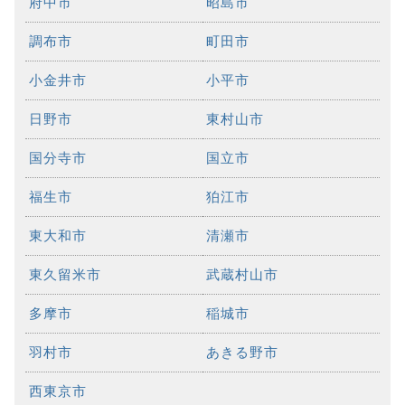
府中市
昭島市
調布市
町田市
小金井市
小平市
日野市
東村山市
国分寺市
国立市
福生市
狛江市
東大和市
清瀬市
東久留米市
武蔵村山市
多摩市
稲城市
羽村市
あきる野市
西東京市