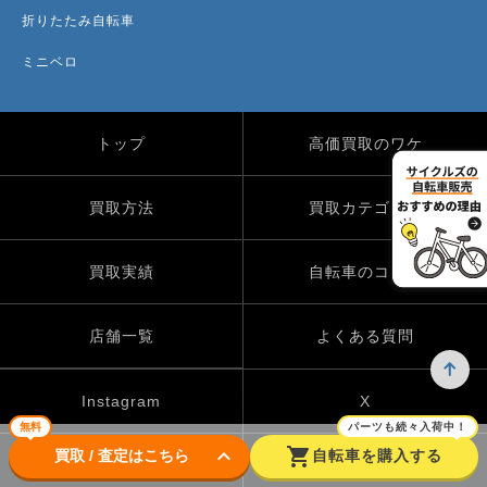
折りたたみ自転車
ミニベロ
トップ
高価買取のワケ
買取方法
買取カテゴリー
買取実績
自転車のコラム
店舗一覧
よくある質問
Instagram
X
無料
パーツも続々入荷中！
keyboard_arrow_down
shopping_cart
買取 / 査定はこちら
自転車を購入する
TikTok