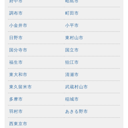
府中市
昭島市
調布市
町田市
小金井市
小平市
日野市
東村山市
国分寺市
国立市
福生市
狛江市
東大和市
清瀬市
東久留米市
武蔵村山市
多摩市
稲城市
羽村市
あきる野市
西東京市