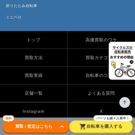
折りたたみ自転車
ミニベロ
トップ
高価買取のワケ
買取方法
買取カテゴリー
買取実績
自転車のコラム
店舗一覧
よくある質問
Instagram
X
無料
パーツも続々入荷中！
keyboard_arrow_down
shopping_cart
買取 / 査定はこちら
自転車を購入する
TikTok