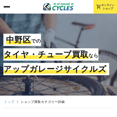
shopping_cart
オンライン
ショップ
中野区
での
タイヤ・チューブ買取
なら
アップガレージサイクルズ
トップ
ショップ買取カテゴリー詳細