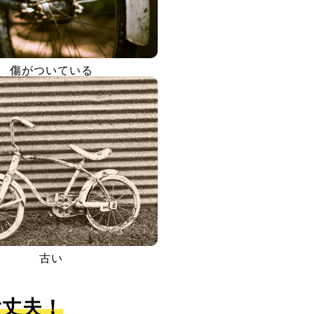
傷がついている
古い
大丈夫！