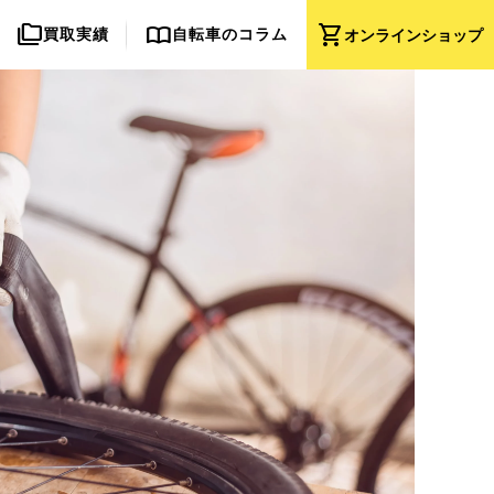
folder_copy
import_contacts
shopping_cart
買取実績
自転車のコラム
オンライン
ショップ