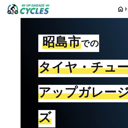
home
昭島市
での
タイヤ・チュ
アップガレー
ズ