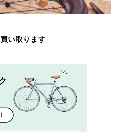
で買い取ります
ク
！