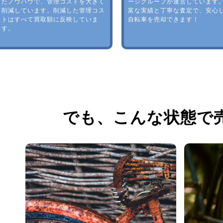
たノウハウで、管理コストを大きく
ージグループが運営しています
削減しています。削減した管理コス
富な実績と丁寧な査定で、安心
トはすべて買取額に反映していま
自転車を売却できます！
す。
でも、
こんな状態で