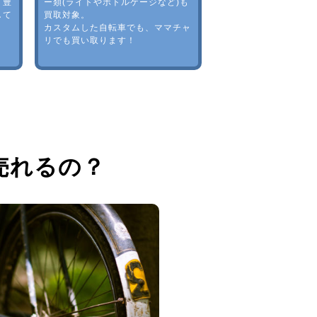
。豊
ー類(ライトやボトルゲージなど)も
して
買取対象。
カスタムした自転車でも、ママチャ
リでも買い取ります！
売れるの？