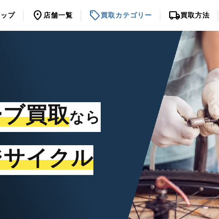
location_on
sell
local_shipping
トップ
店舗一覧
買取カテゴリー
買取方法
ーブ買取
なら
ジサイクル