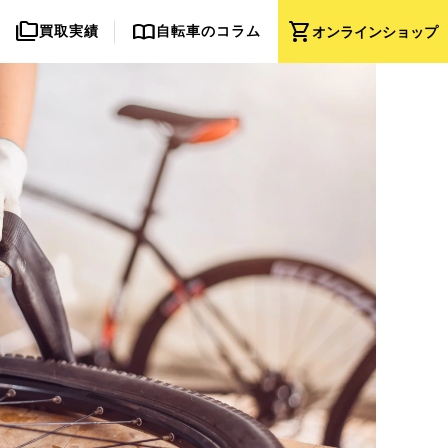
folder_copy
import_contacts
shopping_cart
買取実績
自転車のコラム
オンライン
ショップ