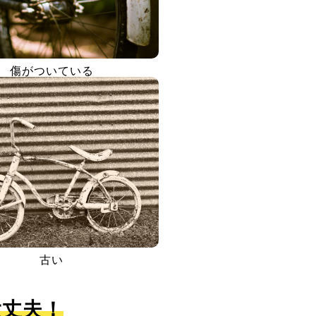
傷がついている
古い
大丈夫！