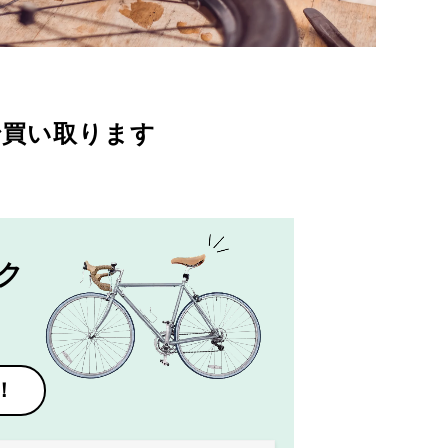
で買い取ります
ク
！