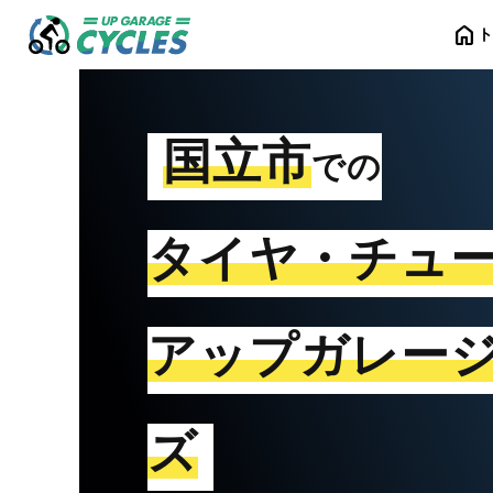
home
国立市
での
タイヤ・チュ
アップガレー
ズ