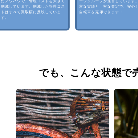
たノウハウで、管理コストを大きく
ージグループが運営しています
削減しています。削減した管理コス
富な実績と丁寧な査定で、安心
トはすべて買取額に反映していま
自転車を売却できます！
す。
でも、
こんな状態で