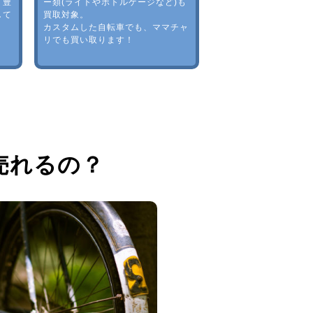
。豊
ー類(ライトやボトルゲージなど)も
して
買取対象。
カスタムした自転車でも、ママチャ
リでも買い取ります！
売れるの？