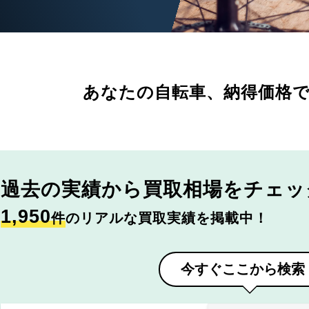
あなたの自転車、
納得価格
過去の実績から
買取相場をチェッ
1,950
件
のリアルな買取実績を掲載中！
今すぐここから検索