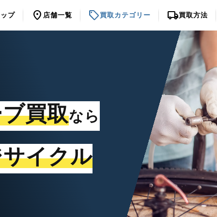
location_on
sell
local_shipping
トップ
店舗一覧
買取カテゴリー
買取方法
ーブ買取
なら
ジサイクル