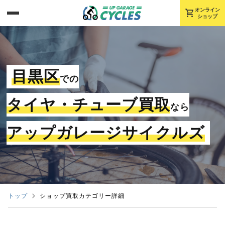
shopping_cart
オンライン
ショップ
目黒区
での
タイヤ・チューブ買取
なら
アップガレージサイクルズ
トップ
ショップ買取カテゴリー詳細