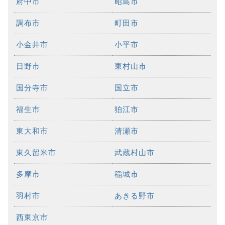
府中市
昭島市
調布市
町田市
小金井市
小平市
日野市
東村山市
国分寺市
国立市
福生市
狛江市
東大和市
清瀬市
東久留米市
武蔵村山市
多摩市
稲城市
羽村市
あきる野市
西東京市