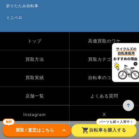
折りたたみ自転車
ミニベロ
トップ
高価買取のワケ
買取方法
買取カテゴリー
買取実績
自転車のコラム
店舗一覧
よくある質問
Instagram
X
無料
パーツも続々入荷中！
keyboard_arrow_down
shopping_cart
買取 / 査定はこちら
自転車を購入する
TikTok