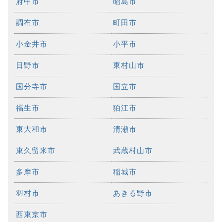
府中市
昭島市
調布市
町田市
小金井市
小平市
日野市
東村山市
国分寺市
国立市
福生市
狛江市
東大和市
清瀬市
東久留米市
武蔵村山市
多摩市
稲城市
羽村市
あきる野市
西東京市