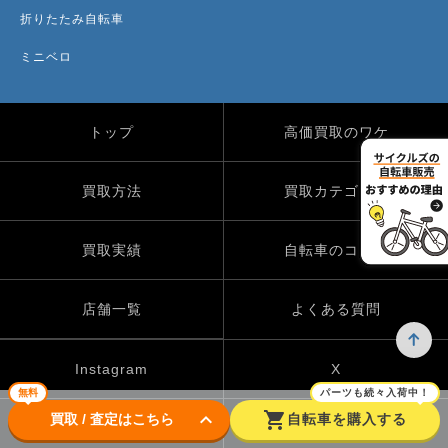
折りたたみ自転車
ミニベロ
トップ
高価買取のワケ
買取方法
買取カテゴリー
買取実績
自転車のコラム
店舗一覧
よくある質問
Instagram
X
無料
パーツも続々入荷中！
keyboard_arrow_down
shopping_cart
買取 / 査定はこちら
自転車を購入する
TikTok