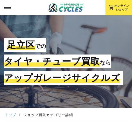
shopping_cart
オンライン
ショップ
足立区
での
タイヤ・チューブ買取
なら
アップガレージサイクルズ
トップ
ショップ買取カテゴリー詳細