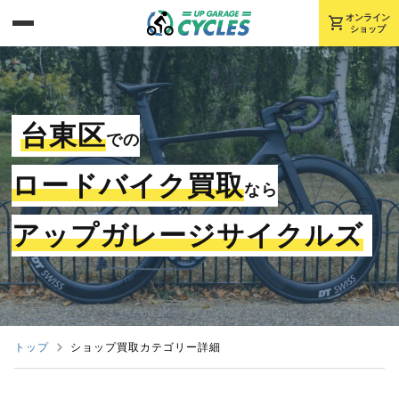
shopping_cart
オンライン
ショップ
台東区
での
ロードバイク買取
なら
アップガレージサイクルズ
トップ
ショップ買取カテゴリー詳細