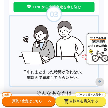
LINEから出張査定を申し込む
日中にまとまった時間が取れない。
非対面で買取してもらいたい。
そんなあなたは
無料
パーツも続々入荷中！
宅配買取
がおすすめ！
keyboard_arrow_down
shopping_cart
買取 / 査定はこちら
自転車を購入する