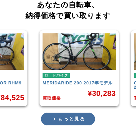
あなたの自転車、
納得価格で買い取ります
ロードバイク
ロー
RHM9
MERIDA
RIDE 200 2017年モデル
CAN
201
¥
30,283
,525
買取価格
買取
もっと見る