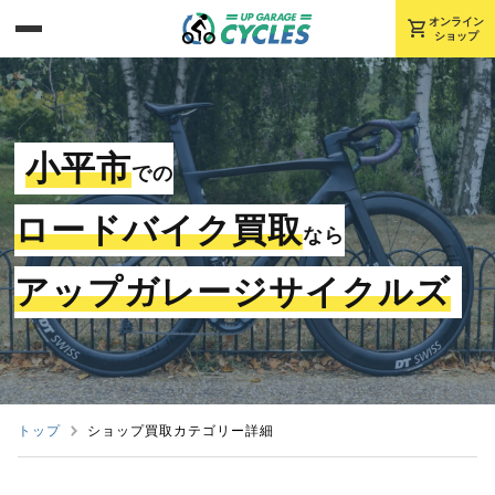
shopping_cart
オンライン
ショップ
小平市
での
ロードバイク買取
なら
アップガレージサイクルズ
トップ
ショップ買取カテゴリー詳細