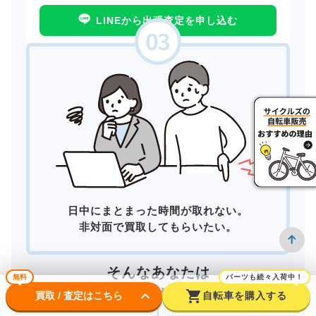
LINEから出張査定を申し込む
日中にまとまった時間が取れない。
非対面で買取してもらいたい。
そんなあなたは
無料
パーツも続々入荷中！
宅配買取
がおすすめ！
keyboard_arrow_down
shopping_cart
買取 / 査定はこちら
自転車を購入する