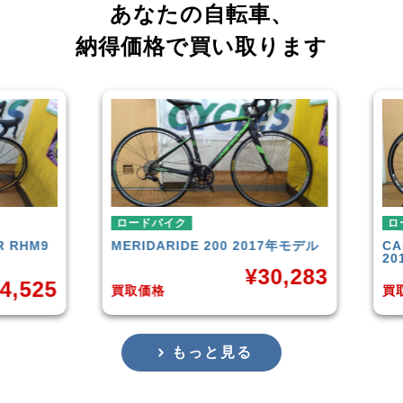
あなたの自転車、
納得価格で買い取ります
ロードバイク
ロー
RHM9
MERIDA
RIDE 200 2017年モデル
CAN
201
¥
30,283
,525
買取価格
買取
もっと見る