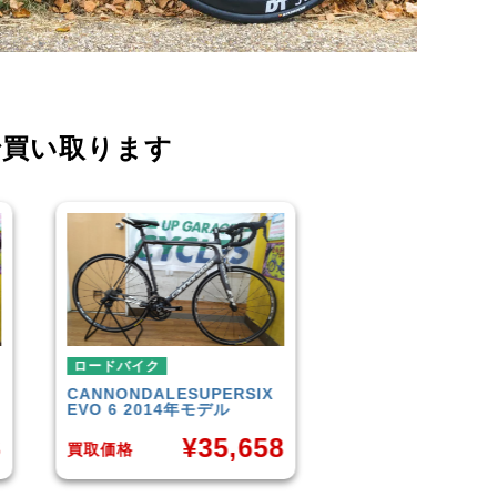
で買い取ります
ロードバイク
ロードバイク
TREK
DOMANE 4.5 2013
SCOTT
AFD PRO
年モデル
¥
3
8
¥
50,849
買取価格
買取価格