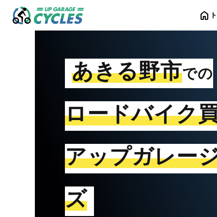
home
あきる野市
での
ロードバイク
アップガレー
ズ