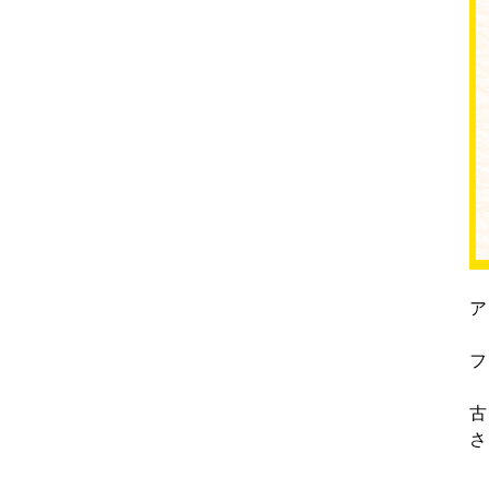
ア
フ
古
さ