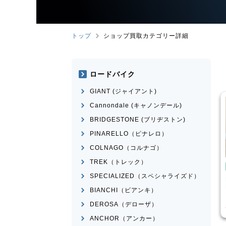
トップ
ショップ買取カテゴリー詳細
ロードバイク
GIANT (ジャイアント)
Cannondale (キャノンデール)
BRIDGESTONE (ブリヂストン)
PINARELLO（ピナレロ）
COLNAGO（コルナゴ）
TREK（トレック）
イク
ロードバイク
SPECIALIZED（スペシャライズド）
MEXICO
BRIDGESTONE
ANCHOR
RHM9 2011年頃モデル
BIANCHI（ビアンキ）
¥
14,570
¥
84,525
買取価格
DEROSA（デローザ）
ANCHOR（アンカー）