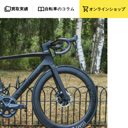
folder_copy
import_contacts
shopping_cart
買取実績
自転車のコラム
オンライン
ショップ