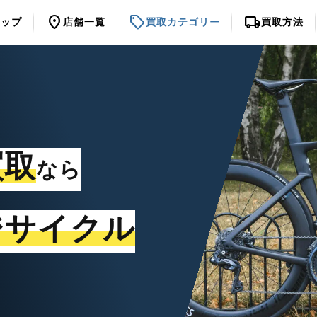
location_on
sell
local_shipping
トップ
店舗一覧
買取カテゴリー
買取方法
買取
なら
ジサイクル