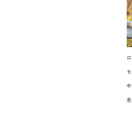
ロ
モ
中
意