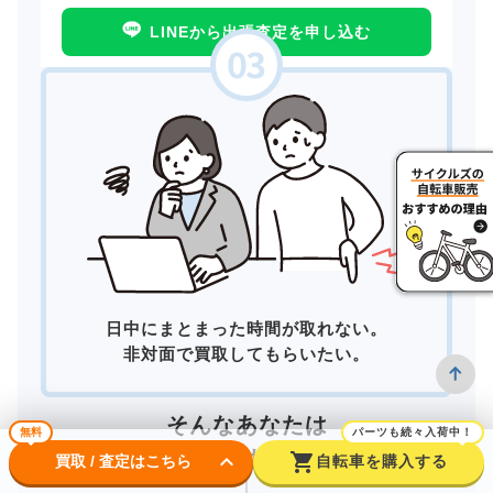
LINEから出張査定を申し込む
日中にまとまった時間が取れない。
非対面で買取してもらいたい。
そんなあなたは
無料
パーツも続々入荷中！
宅配買取
がおすすめ！
keyboard_arrow_down
shopping_cart
買取 / 査定はこちら
自転車を購入する