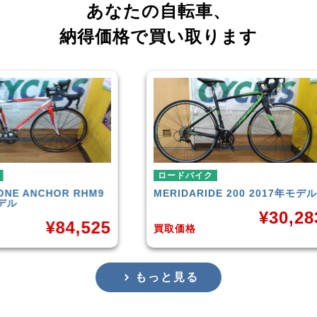
あなたの自転車、
納得価格で買い取ります
ロードバイク
ロー
RHM9
MERIDA
RIDE 200 2017年モデル
CAN
201
¥
30,283
,525
買取価格
買取
もっと見る