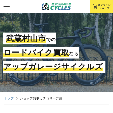
shopping_cart
オンライン
ショップ
武蔵村山市
での
ロードバイク買取
なら
アップガレージサイクルズ
トップ
ショップ買取カテゴリー詳細