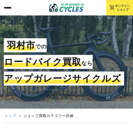
shopping_cart
オンライン
ショップ
羽村市
での
ロードバイク買取
なら
アップガレージサイクルズ
トップ
ショップ買取カテゴリー詳細