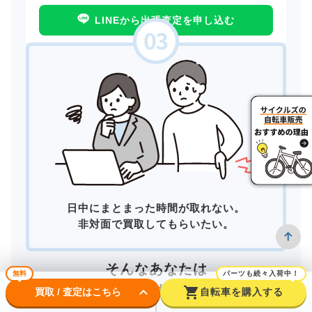
LINEから出張査定を申し込む
日中にまとまった時間が取れない。
非対面で買取してもらいたい。
そんなあなたは
無料
パーツも続々入荷中！
宅配買取
がおすすめ！
keyboard_arrow_down
shopping_cart
買取 / 査定はこちら
自転車を購入する