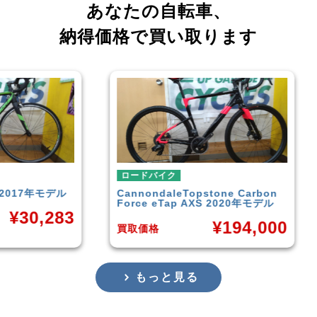
あなたの自転車、
納得価格で買い取ります
ロードバイク
ロー
年モデル
Cannondale
Topstone Carbon
TRE
Force eTap AXS 2020年モデル
ル
,283
¥
194,000
買取価格
買取
もっと見る