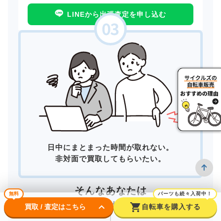
LINEから出張査定を申し込む
日中にまとまった時間が取れない。
非対面で買取してもらいたい。
そんなあなたは
無料
パーツも続々入荷中！
宅配買取
がおすすめ！
keyboard_arrow_down
shopping_cart
買取 / 査定はこちら
自転車を購入する