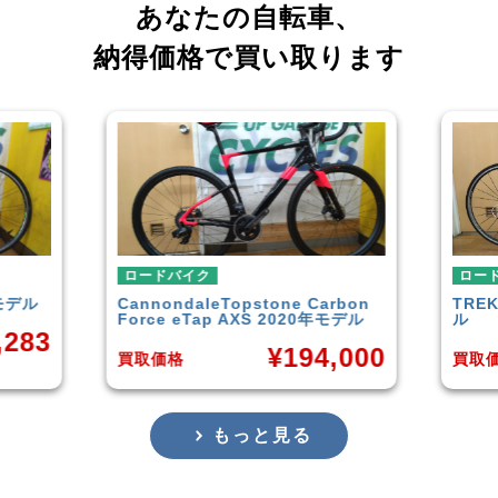
あなたの自転車、
納得価格で買い取ります
ロードバイク
ロー
arbon
TREK
DOMANE 4.5 2013年モデ
SCO
年モデル
ル
,000
¥
50,849
買取価格
買取
もっと見る