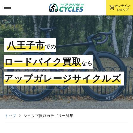
shopping_cart
オンライン
ショップ
八王子市
での
ロードバイク買取
なら
アップガレージサイクルズ
トップ
ショップ買取カテゴリー詳細