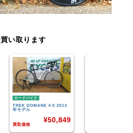
で買い取ります
ロードバイク
ロードバイク
SCOTT
AFD PRO
LOOK
586 SL
¥
31,382
¥
9
9
買取価格
買取価格