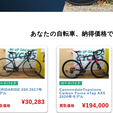
あなたの自転車、
納得価格
ロードバイク
ロードバイク
Cannondale
Topstone
TREK
DOMANE 4.5 2013
Carbon Force eTap AXS
年モデル
2020年モデル
¥
50,84
¥
194,000
買取価格
買取価格