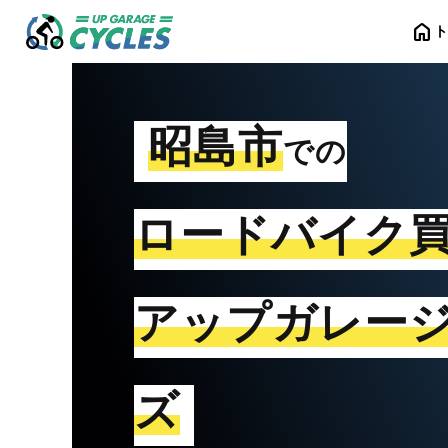
home
昭島市
での
ロードバイク
アップガレー
ズ