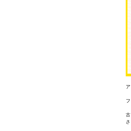
ア
フ
古
さ