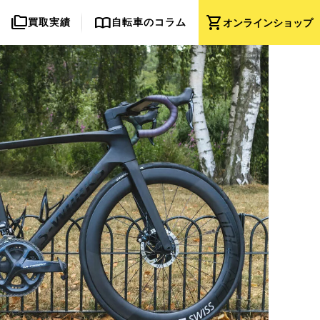
folder_copy
import_contacts
shopping_cart
買取実績
自転車のコラム
オンライン
ショップ