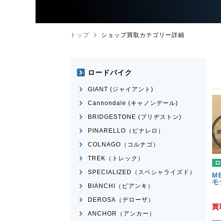
トップ
ショップ買取カテゴリー詳細
ロードバイク
GIANT (ジャイアント)
Cannondale (キャノンデール)
BRIDGESTONE (ブリヂストン)
PINARELLO（ピナレロ）
COLNAGO（コルナゴ）
TREK（トレック）
イク
ロードバイク
SPECIALIZED（スペシャライズド）
ESTONE
ANCHOR
MERIDA
RIDE 200 2017年
2011年頃モデル
モデル
BIANCHI（ビアンキ）
¥
84,525
¥
30,283
DEROSA（デローザ）
買取価格
ANCHOR（アンカー）