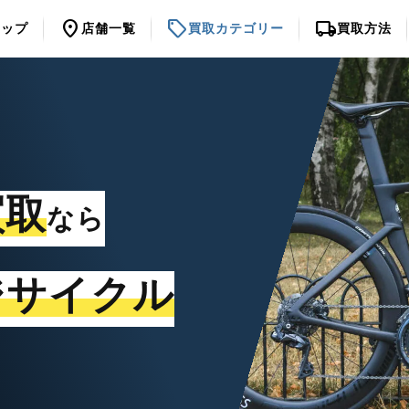
location_on
sell
local_shipping
トップ
店舗一覧
買取カテゴリー
買取方法
買取
なら
ジサイクル