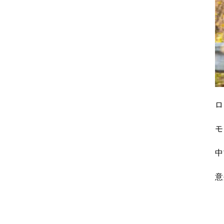
ロ
モ
中
意