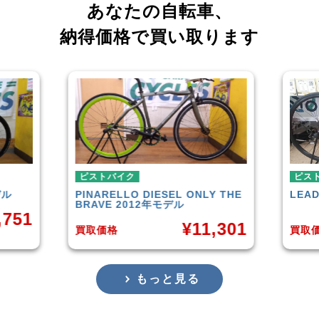
あなたの自転車、
納得価格で買い取ります
ピストバイク
ONLY THE
LEADER
721TR 2023年モデル
F
¥
42,000
11,301
買取価格
もっと見る