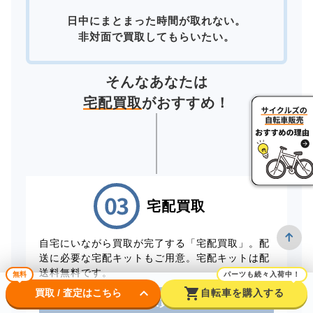
日中にまとまった時間が取れない。
非対面で買取してもらいたい。
そんなあなたは
宅配買取
がおすすめ！
宅配買取
自宅にいながら買取が完了する「宅配買取」。配
送に必要な宅配キットもご用意。宅配キットは配
送料無料です。
無料
パーツも続々入荷中！
keyboard_arrow_down
shopping_cart
買取 / 査定はこちら
自転車を購入する
電話から出張買取を申し込む