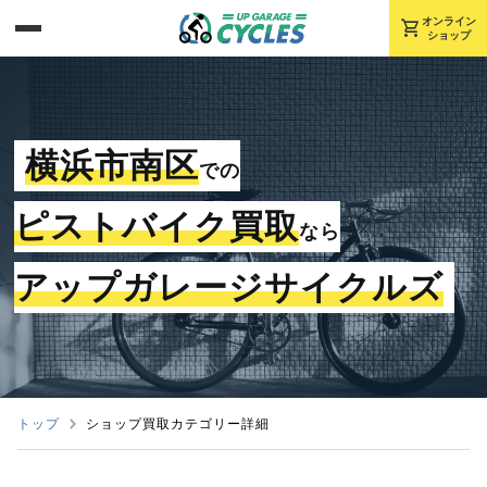
shopping_cart
オンライン
ショップ
横浜市南区
での
ピストバイク買取
なら
アップガレージサイクルズ
トップ
ショップ買取カテゴリー詳細