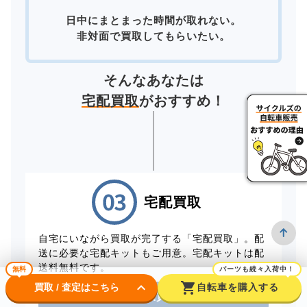
日中にまとまった時間が取れない。
非対面で買取してもらいたい。
そんなあなたは
宅配買取
がおすすめ！
宅配買取
自宅にいながら買取が完了する「宅配買取」。配
送に必要な宅配キットもご用意。宅配キットは配
送料無料です。
無料
パーツも続々入荷中！
keyboard_arrow_down
shopping_cart
買取 / 査定はこちら
自転車を購入する
電話から出張買取を申し込む