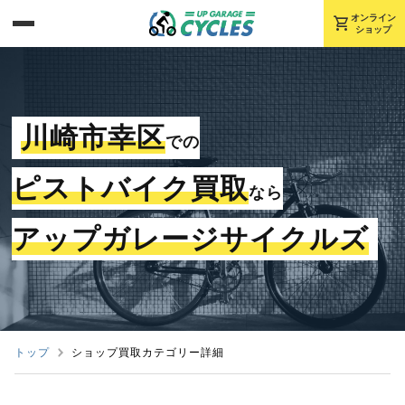
shopping_cart
オンライン
ショップ
川崎市幸区
での
ピストバイク買取
なら
アップガレージサイクルズ
トップ
ショップ買取カテゴリー詳細