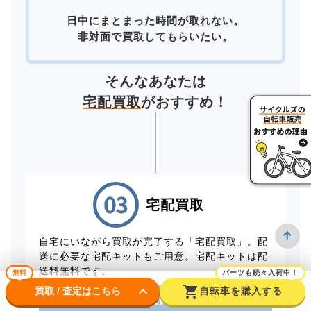
日中にまとまった時間が取れない。
非対面で買取してもらいたい。
そんなあなたは
宅配買取
がおすすめ！
宅配買取
自宅にいながら買取が完了する「宅配買取」。配
送に必要な宅配キットもご用意。宅配キットは配
送料無料です。
無料
パーツも続々入荷中！
keyboard_arrow_down
shopping_cart
買取 / 査定はこちら
自転車を購入する
電話から出張買取を申し込む