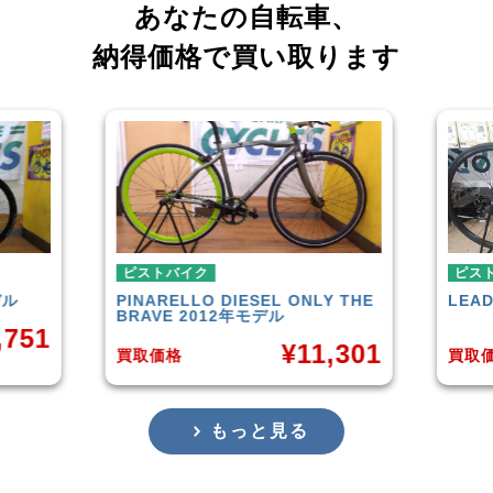
あなたの自転車、
納得価格で買い取ります
ピストバイク
ピス
Y THE
LEADER
721TR 2023年モデル
FUJ
¥
42,000
,301
買取価格
買取
もっと見る