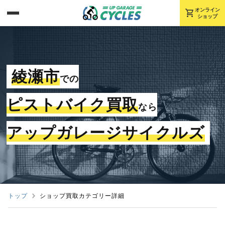
shopping_cart
オンライン
ショップ
綾瀬市
での
ピストバイク買取
なら
アップガレージサイクルズ
トップ
ショップ買取カテゴリー詳細