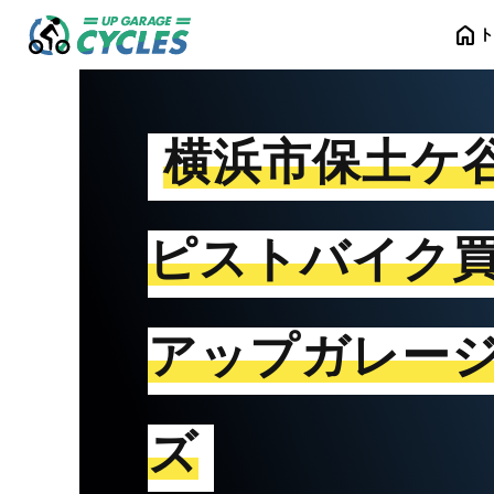
home
横浜市保土ケ
ピストバイク
アップガレー
ズ