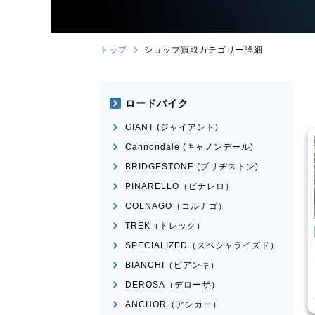
トップ
ショップ買取カテゴリー詳細
ロードバイク
GIANT (ジャイアント)
Cannondale (キャノンデール)
BRIDGESTONE (ブリヂストン)
PINARELLO（ピナレロ）
COLNAGO（コルナゴ）
TREK（トレック）
バイク
ピストバイク
SPECIALIZED（スペシャライズド）
eather CX
FUJI
FEATHER 2022年モ
デル
BIANCHI（ビアンキ）
¥
25,520
¥
30,751
DEROSA（デローザ）
格
買取価格
ANCHOR（アンカー）