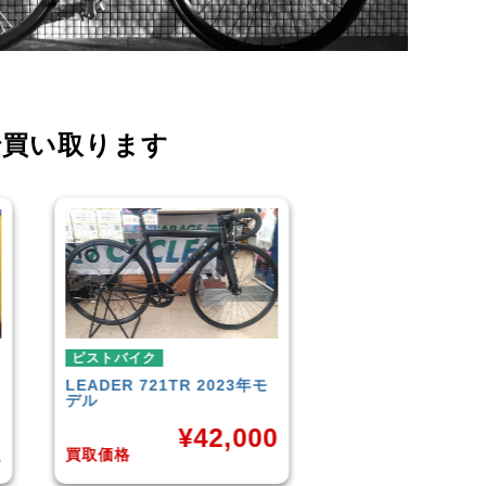
で買い取ります
ピストバイク
ピストバイク
FUJI
TRACK 1.1 2014年モ
BROTURES
TYR
デル
BIKES KAGERO
0
¥
33,000
¥
買取価格
買取価格