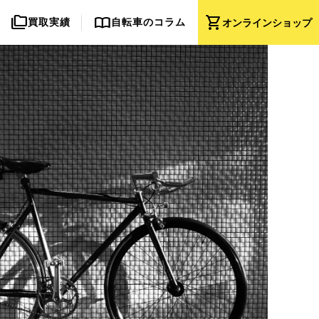
folder_copy
import_contacts
shopping_cart
買取実績
自転車のコラム
オンライン
ショップ