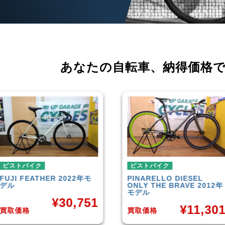
あなたの自転車、
納得価格
ピストバイク
ピストバイク
PINARELLO
DIESEL
LEADER
721TR 2023年モ
ONLY THE BRAVE 2012年
デル
モデル
¥
42,00
¥
11,301
買取価格
買取価格