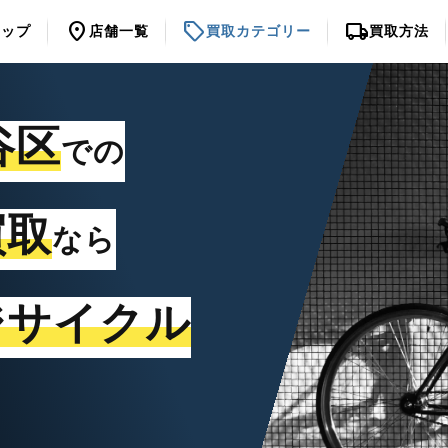
location_on
sell
local_shipping
トップ
店舗一覧
買取カテゴリー
買取方法
谷区
での
買取
なら
ジサイクル