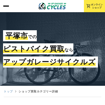
shopping_cart
オンライン
ショップ
平塚市
での
ピストバイク買取
なら
アップガレージサイクルズ
トップ
ショップ買取カテゴリー詳細