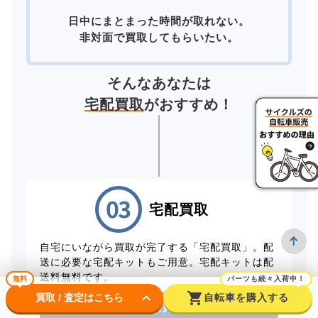
日中にまとまった時間が取れない。
非対面で買取してもらいたい。
そんなあなたは
宅配買取
がおすすめ！
宅配買取
自宅にいながら買取が完了する「宅配買取」。配
送に必要な宅配キットもご用意。宅配キットは配
送料無料です。
無料
パーツも続々入荷中！
keyboard_arrow_down
shopping_cart
買取 / 査定はこちら
自転車を購入する
電話から出張買取を申し込む