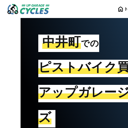
home
中井町
での
ピストバイク
アップガレー
ズ