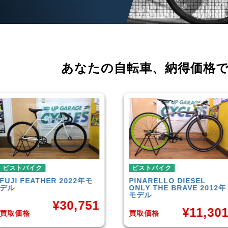
あなたの自転車、
納得価格
ピストバイク
ピストバイク
PINARELLO
DIESEL
LEADER
721TR 2023
ONLY THE BRAVE 2012年
デル
モデル
¥
42,0
¥
11,301
買取価格
買取価格