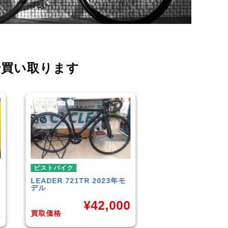
で買い取ります
ピストバイク
ピストバイク
年モ
FUJI
TRACK 1.1 2014年モ
BROTURES
TY
デル
BIKES KAGER
00
¥
33,000
買取価格
買取価格