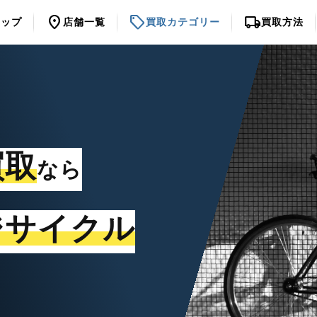
location_on
sell
local_shipping
トップ
店舗一覧
買取カテゴリー
買取方法
買取
なら
ジサイクル