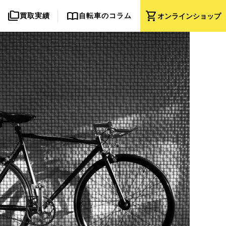
folder_copy
import_contacts
shopping_cart
買取実績
自転車のコラム
オンライン
ショップ