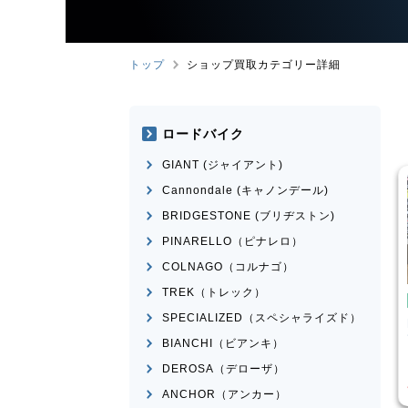
トップ
ショップ買取カテゴリー詳細
ロードバイク
GIANT (ジャイアント)
Cannondale (キャノンデール)
BRIDGESTONE (ブリヂストン)
PINARELLO（ピナレロ）
COLNAGO（コルナゴ）
TREK（トレック）
トバイク
ピストバイク
SPECIALIZED（スペシャライズド）
I
Feather CX
FUJI
FEATHER 2022年モ
デル
BIANCHI（ビアンキ）
¥
25,520
¥
30,751
DEROSA（デローザ）
価格
買取価格
ANCHOR（アンカー）