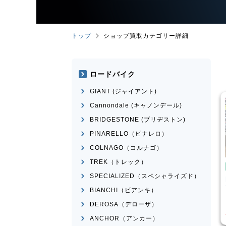
トップ
ショップ買取カテゴリー詳細
ロードバイク
GIANT (ジャイアント)
Cannondale (キャノンデール)
BRIDGESTONE (ブリヂストン)
PINARELLO（ピナレロ）
COLNAGO（コルナゴ）
TREK（トレック）
イク
ピストバイク
SPECIALIZED（スペシャライズド）
ather CX
FUJI
FEATHER 2022年モ
デル
BIANCHI（ビアンキ）
¥
25,520
¥
30,751
DEROSA（デローザ）
買取価格
ANCHOR（アンカー）