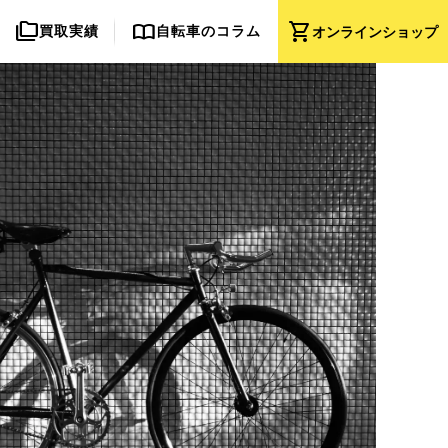
folder_copy
import_contacts
shopping_cart
買取実績
自転車のコラム
オンライン
ショップ