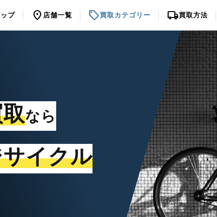
location_on
sell
local_shipping
トップ
店舗一覧
買取カテゴリー
買取方法
買取
なら
ジサイクル