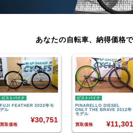
あなたの自転車、
納得価格
ピストバイク
ピストバイク
PINARELLO
DIESEL
LEADER
721TR 2023年モ
ONLY THE BRAVE 2012年
デル
モデル
¥
42,00
¥
11,301
買取価格
買取価格