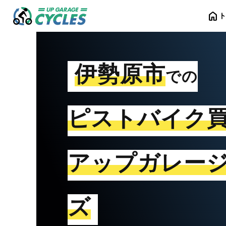
home
伊勢原市
での
ピストバイク
アップガレー
ズ