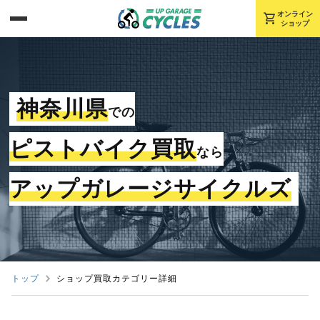
shopping_cart
オンライン
ショップ
神奈川県
での
ピストバイク買取
なら
アップガレージサイクルズ
トップ
ショップ買取カテゴリー詳細