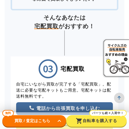
そんなあなたは
宅配買取
がおすすめ！
宅配買取
自宅にいながら買取が完了する「宅配買取」。配
送に必要な宅配キットもご用意。宅配キットは配
送料無料です。
電話から出張買取を申し込む
無料
パーツも続々入荷中！
keyboard_arrow_down
shopping_cart
買取 / 査定はこちら
自転車を購入する
WEBから宅配買取を申し込む