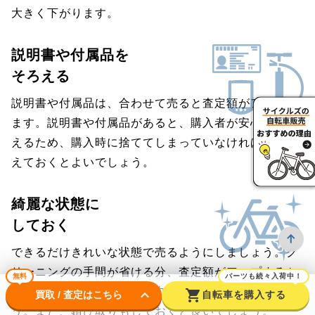
大きく下がります。
説明書や付属品を
そろえる
説明書や付属品は、合わせて売ると査定額がアップし
ます。説明書や付属品があると、購入者が安心して買
えるため、購入時に捨ててしまっていなければ、そろ
えておくとよいでしょう。
綺麗な状態に
しておく
できるだけきれいな状態で売るようにしましょう。ク
リーニングの手間が省ける分、査定額がアップするか
無料
パーツも続々入荷中！
も。フレームは、濡れた雑巾などで拭いておきましょ
keyboard_arrow_down
shopping_cart
買取 / 査定はこちら
自転車を購入する
う。また、錆び取りもしておくと良いでしょう。