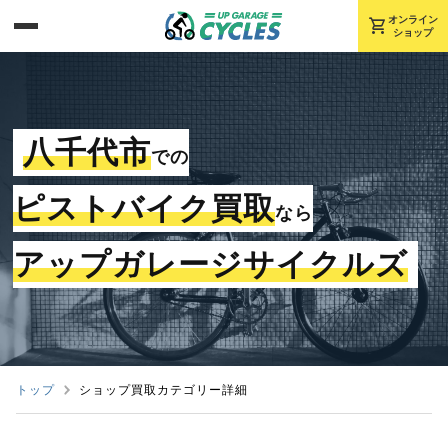
shopping_cart
オンライン
ショップ
八千代市
での
ピストバイク買取
なら
アップガレージサイクルズ
トップ
ショップ買取カテゴリー詳細