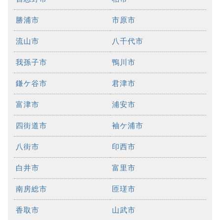
勝浦市
市原市
流山市
八千代市
我孫子市
鴨川市
鎌ケ谷市
君津市
富津市
浦安市
四街道市
袖ケ浦市
八街市
印西市
白井市
富里市
南房総市
匝瑳市
香取市
山武市