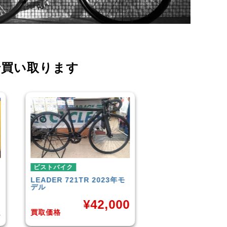
で買い取ります
ピストバイク
ピストバイク
FUJI
TRACK 1.1 2014年モ
BROTURES
TYRA
デル
BIKES KAGERO
0
¥
33,000
¥
8
買取価格
買取価格