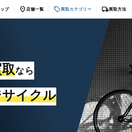
location_on
sell
local_shipping
トップ
店舗一覧
買取カテゴリー
買取方法
買取
なら
ジサイクル