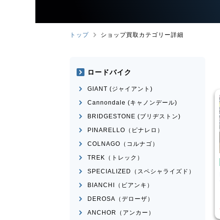
トップ
ショップ買取カテゴリー詳細
ロードバイク
GIANT (ジャイアント)
Cannondale (キャノンデール)
BRIDGESTONE (ブリヂストン)
PINARELLO（ピナレロ）
COLNAGO（コルナゴ）
TREK（トレック）
イク
ピストバイク
SPECIALIZED（スペシャライズド）
ather CX
FUJI
FEATHER 2022年モ
デル
BIANCHI（ビアンキ）
¥
25,520
¥
30,751
DEROSA（デローザ）
買取価格
ANCHOR（アンカー）