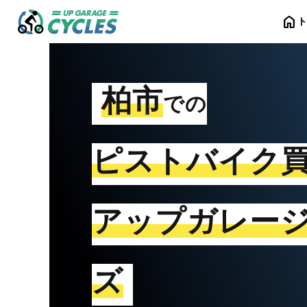
home
柏市
での
ピストバイク
アップガレー
ズ