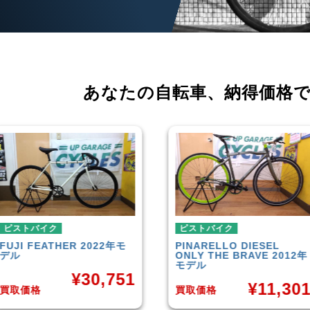
あなたの自転車、
納得価格
ピストバイク
ピストバイク
PINARELLO
DIESEL
LEADER
721TR 2023年モ
ONLY THE BRAVE 2012年
デル
モデル
¥
42,00
¥
11,301
買取価格
買取価格