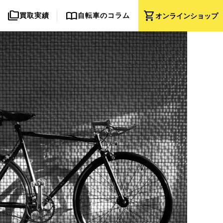
folder_copy
import_contacts
shopping_cart
買取実績
自転車のコラム
オンライン
ショップ