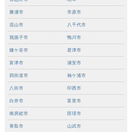
勝浦市
市原市
流山市
八千代市
我孫子市
鴨川市
鎌ケ谷市
君津市
富津市
浦安市
四街道市
袖ケ浦市
八街市
印西市
白井市
富里市
南房総市
匝瑳市
香取市
山武市