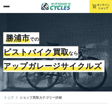
shopping_cart
オンライン
ショップ
勝浦市
での
ピストバイク買取
なら
アップガレージサイクルズ
トップ
ショップ買取カテゴリー詳細