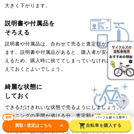
大きく下がります。
説明書や付属品を
そろえる
説明書や付属品は、合わせて売ると査定額がアップし
ます。説明書や付属品があると、購入者が安心して買
えるため、購入時に捨ててしまっていなければ、そろ
えておくとよいでしょう。
綺麗な状態に
しておく
できるだけきれいな状態で売るようにしましょう。ク
リーニングの手間が省ける分、査定額がアップするか
無料
パーツも続々入荷中！
も。フレームは、濡れた雑巾などで拭いておきましょ
keyboard_arrow_down
shopping_cart
買取 / 査定はこちら
自転車を購入する
う。また、錆び取りもしておくと良いでしょう。