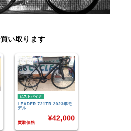
で買い取ります
ピストバイク
ピストバイク
FUJI
TRACK 1.1 2014年モ
BROTURES
TYRA
デル
BIKES KAGERO
0
¥
33,000
¥
8
買取価格
買取価格