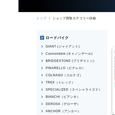
トップ
ショップ買取カテゴリー詳細
ロードバイク
GIANT (ジャイアント)
Cannondale (キャノンデール)
BRIDGESTONE (ブリヂストン)
PINARELLO（ピナレロ）
COLNAGO（コルナゴ）
TREK（トレック）
イク
ピストバイク
SPECIALIZED（スペシャライズド）
ather CX
FUJI
FEATHER 2022年モ
デル
BIANCHI（ビアンキ）
¥
25,520
¥
30,751
DEROSA（デローザ）
買取価格
ANCHOR（アンカー）