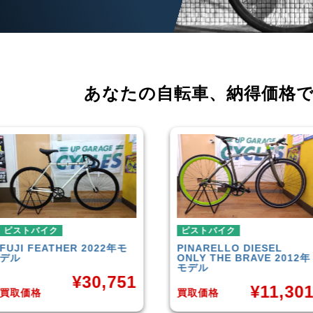
あなたの自転車、
納得価格
ピストバイク
ピストバイク
PINARELLO
DIESEL
LEADER
721TR 2023年モ
ONLY THE BRAVE 2012年
デル
モデル
¥
42,00
¥
11,301
買取価格
買取価格