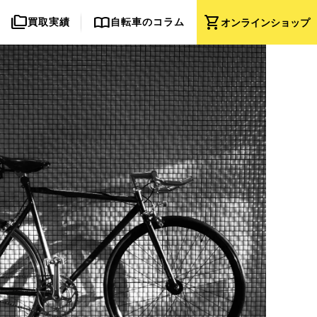
folder_copy
import_contacts
shopping_cart
買取実績
自転車のコラム
オンライン
ショップ