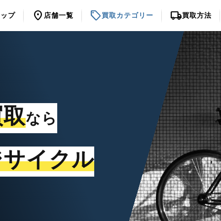
location_on
sell
local_shipping
トップ
店舗一覧
買取カテゴリー
買取方法
買取
なら
ジサイクル