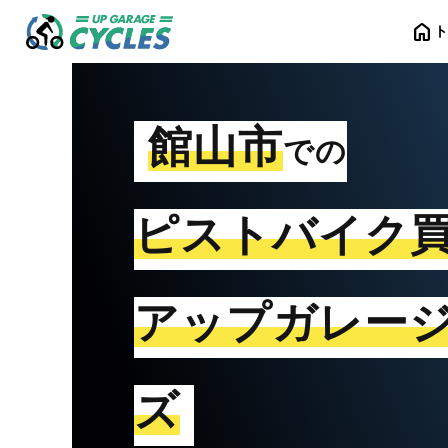
home
館山市
での
ピストバイク
アップガレー
ズ