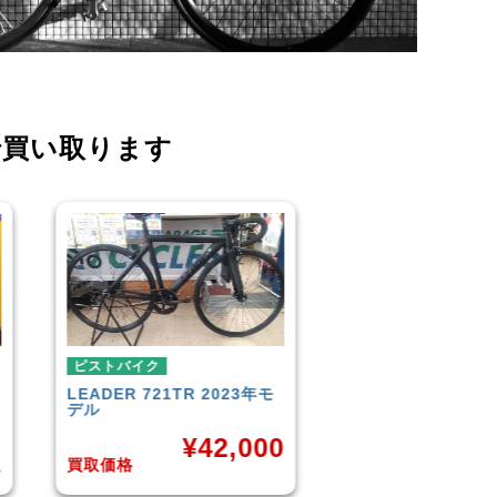
で買い取ります
ピストバイク
ピストバイク
FUJI
TRACK 1.1 2014年モ
BROTURES
TYRA
デル
BIKES KAGERO
0
¥
33,000
¥
8
買取価格
買取価格