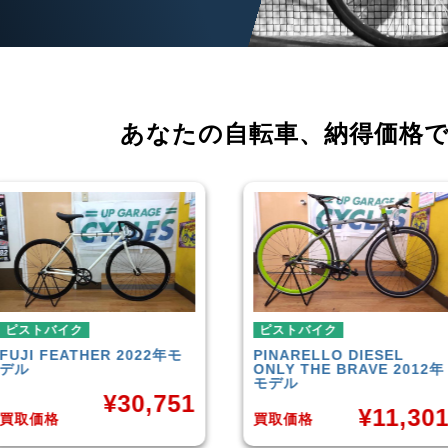
あなたの自転車、
納得価格
ピストバイク
ピストバイク
PINARELLO
DIESEL
LEADER
721TR 2023年モ
ONLY THE BRAVE 2012年
デル
モデル
¥
42,00
¥
11,301
買取価格
買取価格