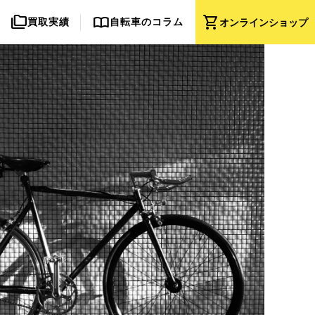
folder_copy
import_contacts
shopping_cart
買取実績
自転車のコラム
オンライン
ショップ