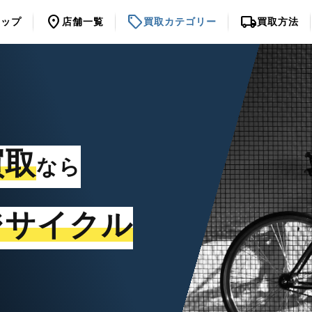
location_on
sell
local_shipping
トップ
店舗一覧
買取カテゴリー
買取方法
買取
なら
ジサイクル