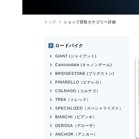
トップ
ショップ買取カテゴリー詳細
ロードバイク
GIANT (ジャイアント)
Cannondale (キャノンデール)
BRIDGESTONE (ブリヂストン)
PINARELLO（ピナレロ）
COLNAGO（コルナゴ）
TREK（トレック）
イク
ピストバイク
SPECIALIZED（スペシャライズド）
ather CX
FUJI
FEATHER 2022年モ
デル
BIANCHI（ビアンキ）
¥
25,520
¥
30,751
DEROSA（デローザ）
買取価格
ANCHOR（アンカー）