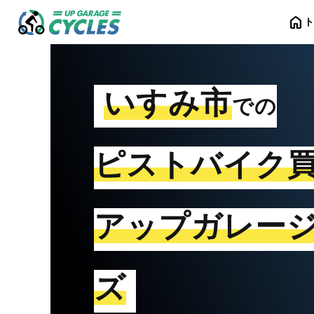
home
いすみ市
での
ピストバイク
アップガレー
ズ