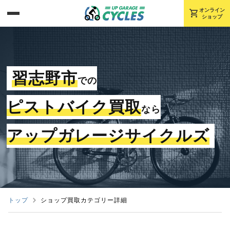
shopping_cart
オンライン
ショップ
習志野市
での
ピストバイク買取
なら
アップガレージサイクルズ
トップ
ショップ買取カテゴリー詳細