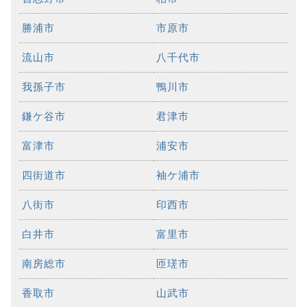
勝浦市
市原市
流山市
八千代市
我孫子市
鴨川市
鎌ケ谷市
君津市
富津市
浦安市
四街道市
袖ケ浦市
八街市
印西市
白井市
富里市
南房総市
匝瑳市
香取市
山武市