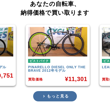
あなたの自転車、
納得価格で買い取ります
トバイク
ピストバイク
ARELLO
DIESEL ONLY THE
LEADER
721TR 2023年
VE 2012年モデル
¥
4
¥
11,301
価格
買取価格
もっと見る