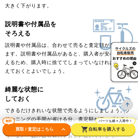
大きく下がります。
説明書や付属品を
そろえる
説明書や付属品は、合わせて売ると査定額がアップし
ます。説明書や付属品があると、購入者が安心して買
えるため、購入時に捨ててしまっていなければ、そろ
えておくとよいでしょう。
綺麗な状態に
しておく
できるだけきれいな状態で売るようにしましょう。ク
リーニングの手間が省ける分、査定額がアップするか
無料
パーツも続々入荷中！
も。フレームは、濡れた雑巾などで拭いておきましょ
keyboard_arrow_down
shopping_cart
買取 / 査定はこちら
自転車を購入する
う。また、錆び取りもしておくと良いでしょう。