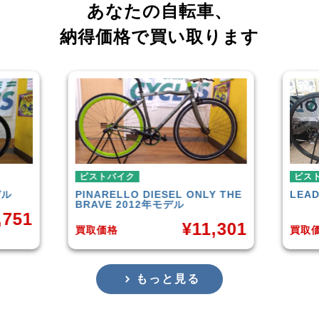
あなたの自転車、
納得価格で買い取ります
ピストバイク
ピス
Y THE
LEADER
721TR 2023年モデル
FUJI
¥
42,000
,301
買取価格
買取
もっと見る