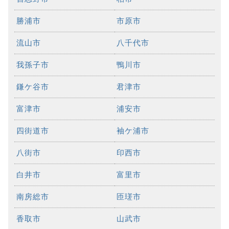
勝浦市
市原市
流山市
八千代市
我孫子市
鴨川市
鎌ケ谷市
君津市
富津市
浦安市
四街道市
袖ケ浦市
八街市
印西市
白井市
富里市
南房総市
匝瑳市
香取市
山武市