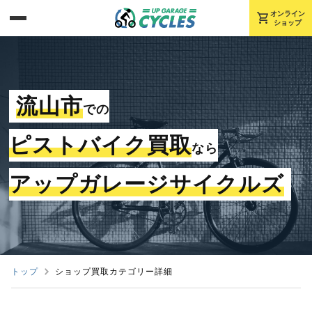
shopping_cart
オンライン
ショップ
流山市
での
ピストバイク買取
なら
アップガレージサイクルズ
トップ
ショップ買取カテゴリー詳細