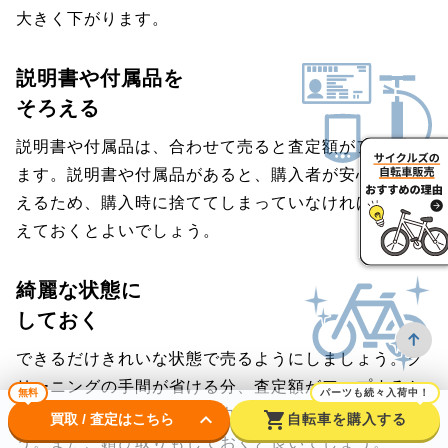
大きく下がります。
説明書や付属品を
そろえる
説明書や付属品は、合わせて売ると査定額がアップし
ます。説明書や付属品があると、購入者が安心して買
えるため、購入時に捨ててしまっていなければ、そろ
えておくとよいでしょう。
綺麗な状態に
しておく
できるだけきれいな状態で売るようにしましょう。ク
リーニングの手間が省ける分、査定額がアップするか
無料
パーツも続々入荷中！
も。フレームは、濡れた雑巾などで拭いておきましょ
keyboard_arrow_down
shopping_cart
買取 / 査定はこちら
自転車を購入する
う。また、錆び取りもしておくと良いでしょう。