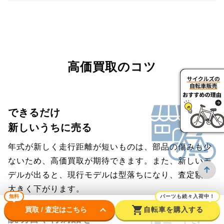
高価買取のコツ
できるだけ
新しいうちに売る
年式が新しく走行距離が短いものは、部品の傷みも少
ないため、高価買取が期待できます。また、新しいモ
デルが出ると、現行モデルは型落ちになり、査定額は
大きく下がります。
無料
パーツも続々入荷中！
keyboard_arrow_down
shopping_cart
買取 / 査定はこちら
自転車を購入する
説明書や付属品を