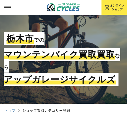
shopping_cart
オンライン
ショップ
栃木市
での
マウンテンバイク買取買取
な
ら
アップガレージサイクルズ
トップ
ショップ買取カテゴリー詳細