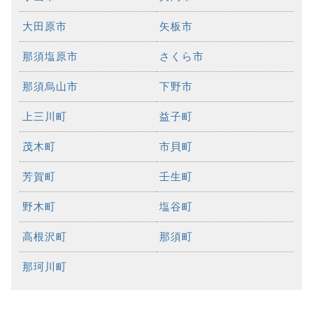
大田原市
矢板市
那須塩原市
さくら市
那須烏山市
下野市
上三川町
益子町
茂木町
市貝町
芳賀町
壬生町
野木町
塩谷町
高根沢町
那須町
那珂川町