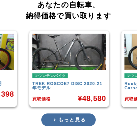
あなたの自転車、
納得価格で買い取ります
マウンテンバイク
マウ
0-21
Rocky Mountain
Element
GARY
Carbon30 2022年モデル
年頃
,580
¥
144,000
買取価格
買取
もっと見る