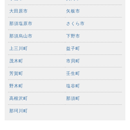
大田原市
矢板市
那須塩原市
さくら市
那須烏山市
下野市
上三川町
益子町
茂木町
市貝町
芳賀町
壬生町
野木町
塩谷町
高根沢町
那須町
那珂川町