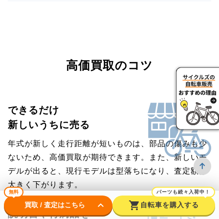
高価買取のコツ
できるだけ
新しいうちに売る
年式が新しく走行距離が短いものは、部品の傷みも少
ないため、高価買取が期待できます。また、新しいモ
デルが出ると、現行モデルは型落ちになり、査定額は
大きく下がります。
無料
パーツも続々入荷中！
keyboard_arrow_down
shopping_cart
買取 / 査定はこちら
自転車を購入する
説明書や付属品を