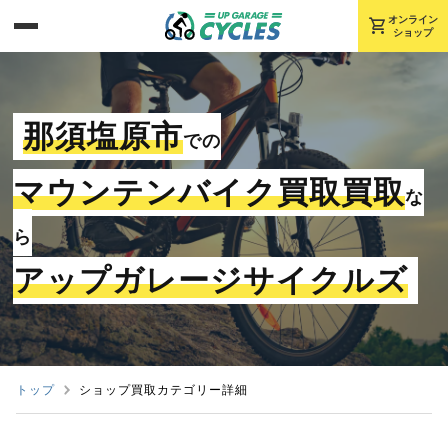
shopping_cart
オンライン
ショップ
那須塩原市
での
マウンテンバイク買取買取
な
ら
アップガレージサイクルズ
トップ
ショップ買取カテゴリー詳細