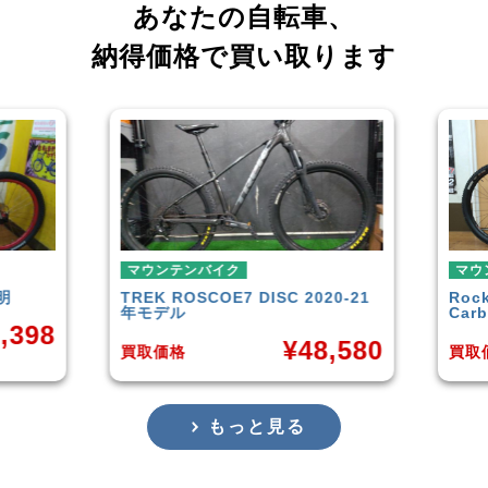
あなたの自転車、
納得価格で買い取ります
テンバイク
マウンテンバイク
ROSCOE7 DISC 2020-21
Rocky Mountain
Element
ル
Carbon30 2022年モデル
¥
48,580
¥
144
格
買取価格
もっと見る